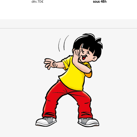
dès 70€
sous 48h