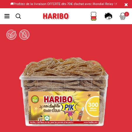
🚚Profitez de la livraison OFFERTE dès 70€ d'achat avec Mondial Relay !⚡
Fidélité
Panier
link.header.menu.label
0
simplesearch.search.label
Compte