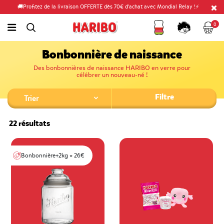
🚚Profitez de la livraison OFFERTE dès 70€ d'achat avec Mondial Relay !⚡
Fidélité
Panier
link.header.menu.label
0
simplesearch.search.label
Compte
Bonbonnière de naissance
Des bonbonnières de naissance HARIBO en verre pour
célébrer un nouveau-né !
Filtre
22 résultats
Bonbonnière+2kg = 26€