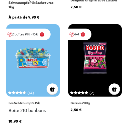
Dragibus Original Love Edition
Schtroumpfs P!k Sachet vrac
2,50 €
1kg
À partir de 9,90 €
2 boîtes PIK =16€
4+1
(14)
(2)
Les Schtroumpfs Pik
Berries 200g
2,50 €
Boite 210 bonbons
10,90 €