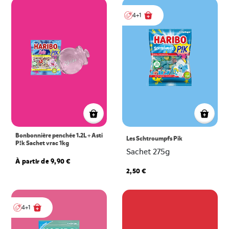
4+1
Bonbonnière penchée 1.2L + Asti
Les Schtroumpfs Pik
P!k Sachet vrac 1kg
Sachet 275g
À partir de 9,90 €
2,50 €
4+1