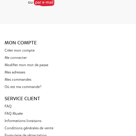
ou
par e-mail
bar de baby shower
!
La bonbonnière comme cadeau de naissance
Nous comprenons l’importance de chaque détail lors
de l’organisation d’un événement spécial, c’est
pourquoi nous vous offrons la possibilité de
MON COMPTE
personnaliser vos bonbonnières de naissance selon vos
souhaits. Vous pourrez aussi ajouter des étiquettes
Créer mon compte
assorties, des ballons colorés, des fleurs délicates ou
Me connecter
même des papillons pour une déco douce et festive.
Modifier mon mot de passe
Mes adresses
Pour la garnir, choisissez parmi notre délicieuse
Mes commandes
sélection de bonbons classiques, acidulés et bonbons
au chocolat pour créer le mélange parfait. En
Où est ma commande?
commandant une bonbonnière pour une naissance,
vous bénéficiez d’une livraison rapide. Que vous soyez
SERVICE CLIENT
parrain ou marraine, membre de la famille ou ami
FAQ
proche, offrir une bonbonnière à la naissance est un
geste attentionné qui fera fondre les cœurs. Alors
FAQ Musée
n’attendez plus, faites votre choix parmi notre large
Informations livraisons
gamme de produits et apportez une touche sucrée à
Conditions générales de vente
ce moment unique dans la vie d’une famille.
Formulaire de rétractation