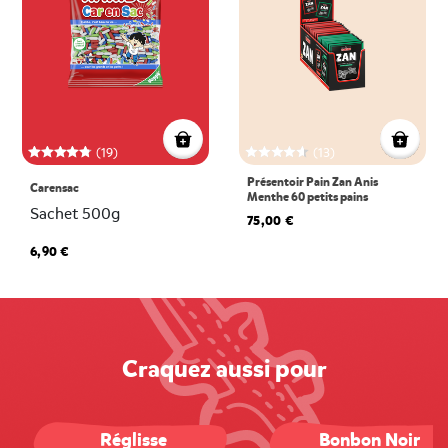
(19)
(13)
Présentoir Pain Zan Anis
Carensac
Menthe 60 petits pains
Sachet 500g
75,00 €
6,90 €
Craquez aussi pour
Réglisse
Bonbon Noir