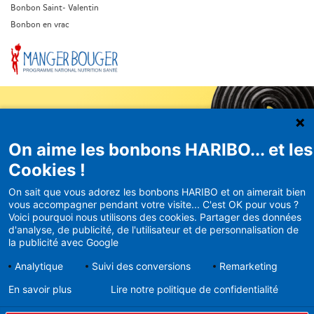
Bonbon Saint- Valentin
Bonbon en vrac
On aime les bonbons HARIBO... et les
Newsletter
Cookies !
HARIBO
On sait que vous adorez les bonbons HARIBO et on aimerait bien
vous accompagner pendant votre visite... C'est OK pour vous ?
Recevez en avant-première nos
Voici pourquoi nous utilisons des cookies. Partager des données
bons plans et actualités
d'analyse, de publicité, de l'utilisateur et de personnalisation de
la publicité avec Google
Analytique
Suivi des conversions
Remarketing
En savoir plus
Lire notre politique de confidentialité
En vous inscrivant à la newsletter, vous acceptez de