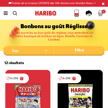
🚚Profitez de la livraison OFFERTE dès 70€ d'achat avec Mondial Relay !⚡
Fidélité
Panier
link.header.menu.label
0
simplesearch.search.label
Compte
Bonbons au goût Réglisse
Des sucreries au bon goût de réglisse vous attendent sur
notre boutique de bonbon en ligne. Rotella, Carensac et
Cocobat.
Filtre
12 résultats
4=29€
4=29€