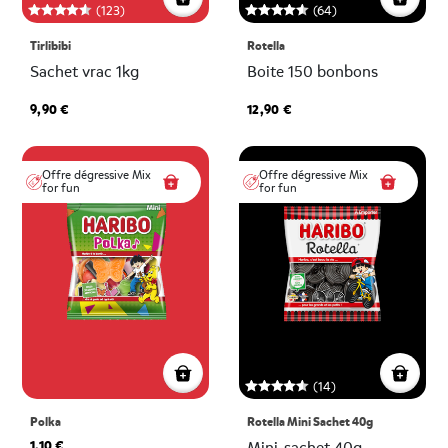
(123)
(64)
Tirlibibi
Rotella
Sachet vrac 1kg
Boite 150 bonbons
9,90 €
12,90 €
Offre dégressive Mix
Offre dégressive Mix
for fun
for fun
(14)
Polka
Rotella Mini Sachet 40g
1,10 €