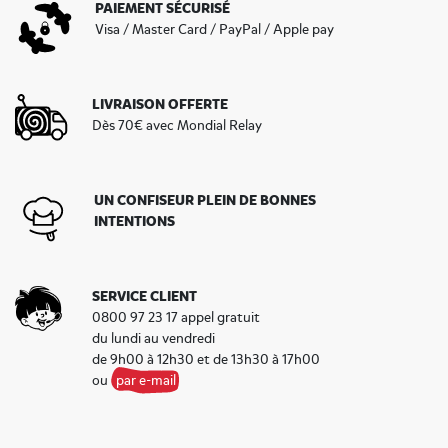
PAIEMENT SÉCURISÉ
Visa / Master Card / PayPal / Apple pay
De nouvelles recettes de bonbons au goût
réglisse
Rotella, Carensac et Cocobat
vous attendent sur
notre catégorie de
bonbons au goût réglisse
. Dragée
LIVRAISON OFFERTE
au cœur tendre, enrobage sucré ou indémodable
Dès 70€ avec Mondial Relay
rouleau, la réglisse est partout et se déguste sous
toutes les formes avec toujours autant de
gourmandise. Authentique pains au Zan ou nouvelles
recettes, faites le plein de réglisse et bénéficiez de la
UN CONFISEUR PLEIN DE BONNES
livraison rapide à domicile !
INTENTIONS
SERVICE CLIENT
0800 97 23 17 appel gratuit
du lundi au vendredi
de 9h00 à 12h30 et de 13h30 à 17h00
ou
par e-mail