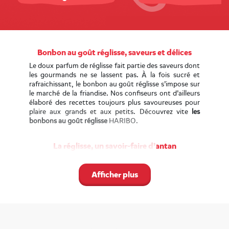
Bonbon au goût réglisse, saveurs et délices
Le doux parfum de réglisse fait partie des saveurs dont
les gourmands ne se lassent pas. À la fois sucré et
rafraichissant, le bonbon au goût réglisse s’impose sur
le marché de la friandise. Nos confiseurs ont d’ailleurs
élaboré des recettes toujours plus savoureuses pour
plaire aux grands et aux petits. Découvrez vite
les
bonbons au goût réglisse
HARIBO.
La réglisse, un savoir-faire d’antan
Nos bonbons au goût réglisse tirent leur doux parfum
des racines cultivées dans le sud de la France, dans la
Afficher plus
région d’Uzès. Cette substance aux vertus
thérapeutiques incontestables est utilisée pour la
toute première fois dans l’usine HARIBO avec les
bonbons ZAN
. Le succès de ces pains à la réglisse est
sans conteste, si bien que nous avons diversifié l’usage
de la réglisse pour créer de nouvelles recettes.