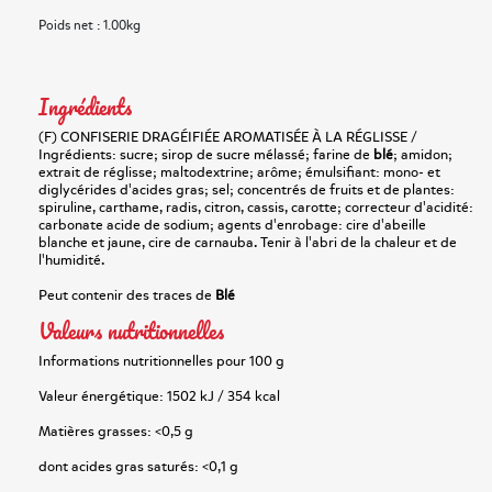
Poids net : 1.00kg
Ingrédients
(F) CONFISERIE DRAGÉIFIÉE AROMATISÉE À LA RÉGLISSE /
Ingrédients: sucre; sirop de sucre mélassé; farine de
blé
; amidon;
extrait de réglisse; maltodextrine; arôme; émulsifiant: mono- et
diglycérides d'acides gras; sel; concentrés de fruits et de plantes:
spiruline, carthame, radis, citron, cassis, carotte; correcteur d'acidité:
carbonate acide de sodium; agents d'enrobage: cire d'abeille
blanche et jaune, cire de carnauba. Tenir à l'abri de la chaleur et de
l'humidité.
Peut contenir des traces de
Blé
Valeurs nutritionnelles
Informations nutritionnelles pour 100 g
Valeur énergétique: 1502 kJ / 354 kcal
Matières grasses: <0,5 g
dont acides gras saturés: <0,1 g