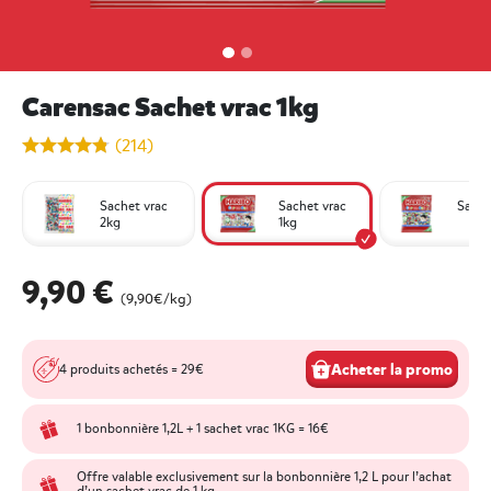
Carensac Sachet vrac 1kg
undefined out of 5 Customer Rating
(214)
Sachet vrac
Sachet vrac
Sache
2kg
1kg
9,90 €
(9,90€/kg)
Acheter la promo
4 produits achetés = 29€
1 bonbonnière 1,2L + 1 sachet vrac 1KG = 16€
Offre valable exclusivement sur la bonbonnière 1,2 L pour l’achat