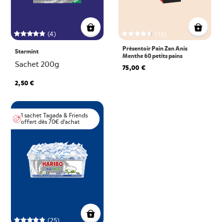
(4)
(13)
Présentoir Pain Zan Anis
Starmint
Menthe 60 petits pains
Sachet 200g
75,00 €
2,50 €
1 sachet Tagada & Friends
offert dès 70€ d'achat
(25)