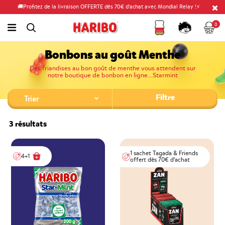
🚚Profitez de la livraison OFFERTE dès 70€ d'achat avec Mondial Relay !⚡
Fidélité
Panier
link.header.menu.label
0
simplesearch.search.label
Compte
Bonbons au goût Menthe
Des friandises au bon goût de menthe vous attendent sur
notre boutique de bonbon en ligne…Starmint
Filtre
3 résultats
1 sachet Tagada & Friends
4+1
offert dès 70€ d'achat