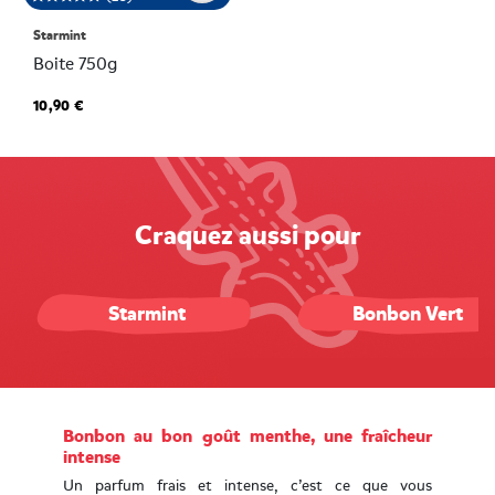
Starmint
Boite 750g
10,90 €
Craquez aussi pour
Starmint
Bonbon Vert
Bonbon au bon goût menthe, une fraîcheur
intense
Un parfum frais et intense, c’est ce que vous