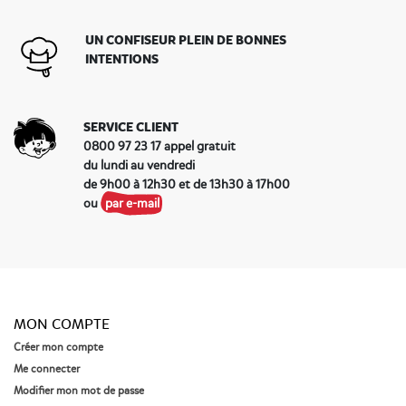
menthe vous accompagnent partout ! Un sachet
discret dans le sac ou dans la poche et vous êtes parés
UN CONFISEUR PLEIN DE BONNES
pour affronter la journée. Vous pouvez déguster votre
INTENTIONS
bonbon au goût menthe préféré
à tout moment :
après le café, pour le goûter … Commandez dès
maintenant vos bonbons au goût menthe HARIBO
préférés, vous bénéficierez d’une livraison rapide
SERVICE CLIENT
partout en France.
0800 97 23 17 appel gratuit
du lundi au vendredi
de 9h00 à 12h30 et de 13h30 à 17h00
ou
par e-mail
MON COMPTE
Créer mon compte
Me connecter
Modifier mon mot de passe