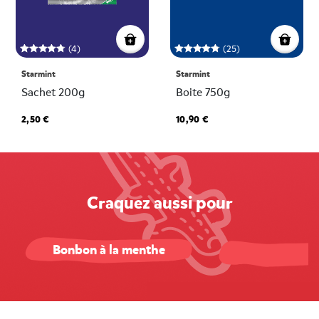
(4)
(25)
Starmint
Starmint
Sachet 200g
Boite 750g
2,50 €
10,90 €
Craquez aussi pour
Bonbon à la menthe