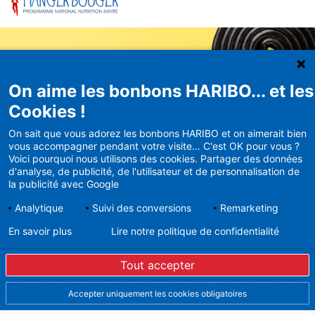
On aime les bonbons HARIBO... et les
Newsletter
Cookies !
HARIBO
On sait que vous adorez les bonbons HARIBO et on aimerait bien
vous accompagner pendant votre visite... C'est OK pour vous ?
Recevez en avant-première nos
Voici pourquoi nous utilisons des cookies. Partager des données
bons plans et actualités
d'analyse, de publicité, de l'utilisateur et de personnalisation de
la publicité avec Google
Analytique
Suivi des conversions
Remarketing
En savoir plus
Lire notre politique de confidentialité
En vous inscrivant à la newsletter, vous acceptez de
recevoir des mails d’Haribo sur son actualité. Pour plus
Tout accepter
d’informations sur la gestion de vos données
personnelles et pour exercer vos droits, merci de
consulter notre
Politique de Protection des Données
Accepter uniquement les cookies obligatoires
Vous pouvez à tout moment vous désinscrire dans la
partie basse des Newsletters envoyées.