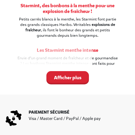
Starmint
, des bonbons à la menthe pour une
explosion de fraîcheur !
Petits carrés blancs à la menthe, les Starmint font partie
des grands classiques Haribo. Véritables
explosions de
fraîcheur
, ils font le bonheur des grands et petits
gourmands depuis bien longtemps.
Les
Starmint menthe intense
Envie d’un grand moment de fraîcheur et de gourmandise
? Les
bonbons Starmint menthe intense
sont faits pour
vous ! Offrez-vous une boîte de 750g à conserver dans
une
bonbonnière
à la maison ou au bureau pour y piocher
Afficher plus
des douceurs dès que l’envie vous en prend ! A moins que
vous les préfériez dans leurs emballages individuels pour
les emporter partout avec vous, dans votre poche ou
votre sac, tout en conservant leur saveur.
PAIEMENT SÉCURISÉ
Pour les adeptes de menthe
Visa / Master Card / PayPal / Apple pay
Vous aimez le
Bonbons
Starmint
? Alors vous ne pouvez
que fondre pour les
bonbons à base de menthe
! Un