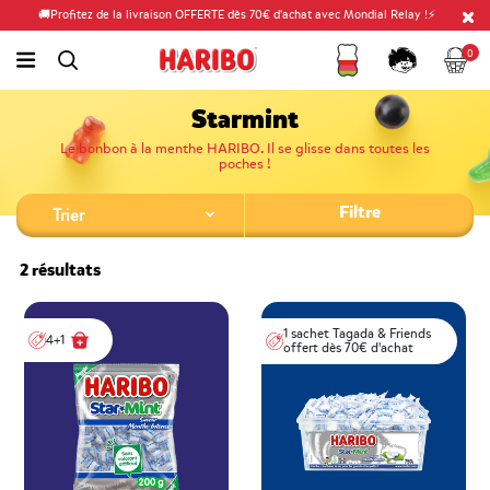
🚚Profitez de la livraison OFFERTE dès 70€ d'achat avec Mondial Relay !⚡
Fidélité
Panier
link.header.menu.label
0
simplesearch.search.label
Compte
Starmint
Le bonbon à la menthe HARIBO. Il se glisse dans toutes les
poches !
Filtre
2 résultats
1 sachet Tagada & Friends
4+1
offert dès 70€ d'achat