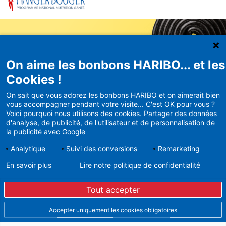
On aime les bonbons HARIBO... et les
Newsletter
Cookies !
HARIBO
On sait que vous adorez les bonbons HARIBO et on aimerait bien
vous accompagner pendant votre visite... C'est OK pour vous ?
Recevez en avant-première nos
Voici pourquoi nous utilisons des cookies. Partager des données
bons plans et actualités
d'analyse, de publicité, de l'utilisateur et de personnalisation de
la publicité avec Google
Analytique
Suivi des conversions
Remarketing
En savoir plus
Lire notre politique de confidentialité
En vous inscrivant à la newsletter, vous acceptez de
recevoir des mails d’Haribo sur son actualité. Pour plus
Tout accepter
d’informations sur la gestion de vos données
personnelles et pour exercer vos droits, merci de
consulter notre
Politique de Protection des Données
Accepter uniquement les cookies obligatoires
Vous pouvez à tout moment vous désinscrire dans la
partie basse des Newsletters envoyées.