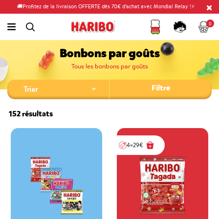
🚚Profitez de la livraison OFFERTE dès 70€ d'achat avec Mondial Relay !⚡
Fidélité
Panier
link.header.menu.label
0
simplesearch.search.label
Compte
Bonbons par goûts
Tous les bonbons par goûts
Filtre
152 résultats
4=29€