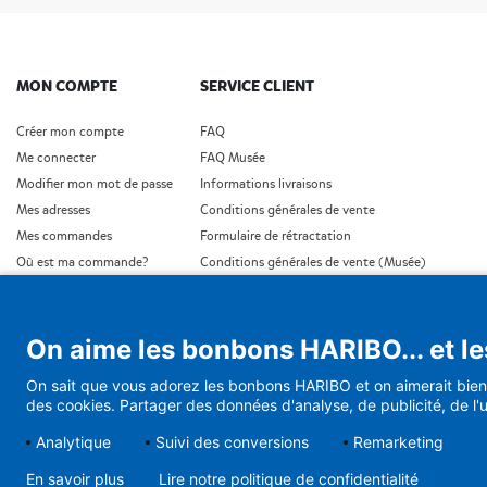
MON COMPTE
SERVICE CLIENT
Créer mon compte
FAQ
Me connecter
FAQ Musée
Modifier mon mot de passe
Informations livraisons
Mes adresses
Conditions générales de vente
Mes commandes
Formulaire de rétractation
Où est ma commande?
Conditions générales de vente (Musée)
Protection de données personnelles
Conditons générales de vente (Cadeaux d'affaires
Conditions générales de vente (Abonnement)
On aime les bonbons HARIBO... et le
Demande de rétractation
On sait que vous adorez les bonbons HARIBO et on aimerait bien 
des cookies. Partager des données d'analyse, de publicité, de l'u
Analytique
Suivi des conversions
Remarketing
En savoir plus
Lire notre politique de confidentialité