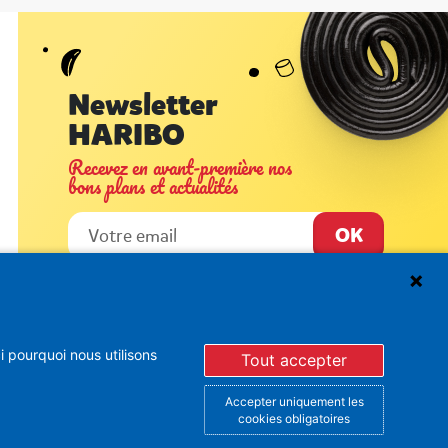
Newsletter
HARIBO
Recevez en avant-première nos
bons plans et actualités
En vous inscrivant à la newsletter, vous acceptez de
recevoir des mails d’Haribo sur son actualité. Pour plus
 pourquoi nous utilisons
d’informations sur la gestion de vos données
Tout accepter
personnelles et pour exercer vos droits, merci de
consulter notre
Politique de Protection des Données
Accepter uniquement les
Vous pouvez à tout moment vous désinscrire dans la
partie basse des Newsletters envoyées.
cookies obligatoires