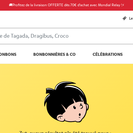
🚚Profitez de la livraison OFFERTE dès 70€ d'achat avec Mondial Relay !⚡
Le
ONBONS
BONBONNIÈRES & CO
CÉLÉBRATIONS