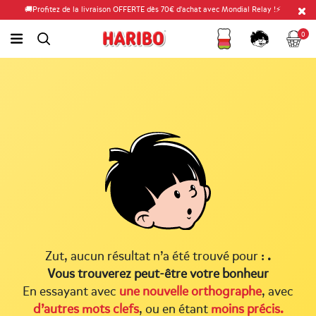
🚚Profitez de la livraison OFFERTE dès 70€ d'achat avec Mondial Relay !⚡
Fidélité
Panier
link.header.menu.label
0
simplesearch.search.label
Compte
Zut, aucun résultat n’a été trouvé pour :
.
Vous trouverez peut-être votre bonheur
En essayant avec
une nouvelle orthographe
, avec
d’autres mots clefs
, ou en étant
moins précis.