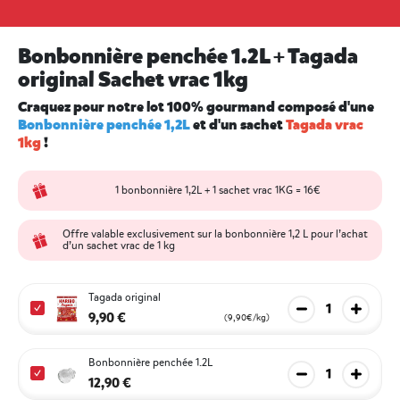
Bonbonnière penchée 1.2L + Tagada
original Sachet vrac 1kg
Craquez pour notre lot 100% gourmand composé d'une
Bonbonnière penchée 1,2L
et d'un sachet
Tagada vrac
1kg
!
1 bonbonnière 1,2L + 1 sachet vrac 1KG = 16€
Offre valable exclusivement sur la bonbonnière 1,2 L pour l’achat
d’un sachet vrac de 1 kg
Tagada original
Diminuer la qua
Augmen
9,90 €
(9,90€/kg)
Bonbonnière penchée 1.2L
Diminuer la qua
Augmen
12,90 €