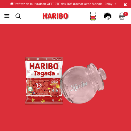
🚚Profitez de la livraison OFFERTE dès 70€ d'achat avec Mondial Relay !⚡
Fidélité
Panier
link.header.menu.label
0
simplesearch.search.label
Compte