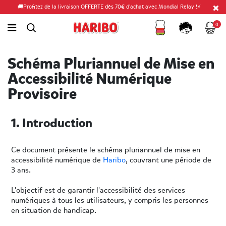
🚚Profitez de la livraison OFFERTE dès 70€ d'achat avec Mondial Relay !⚡
Fidélité
Panier
link.header.menu.label
0
simplesearch.search.label
Compte
Schéma Pluriannuel de Mise en
Accessibilité Numérique
Provisoire
1. Introduction
Ce document présente le schéma pluriannuel de mise en
accessibilité numérique de
Haribo
, couvrant une période de
3 ans.
L'objectif est de garantir l'accessibilité des services
numériques à tous les utilisateurs, y compris les personnes
en situation de handicap.