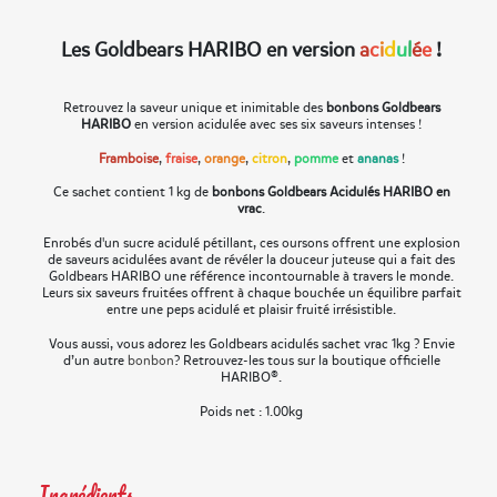
Les Goldbears HARIBO en version
a
c
i
d
u
l
é
e
!
Retrouvez la saveur unique et inimitable des
bonbons Goldbears
HARIBO
en version acidulée avec ses six saveurs intenses !
Framboise
,
fraise
,
orange
,
citron
,
pomme
et
ananas
!
Ce sachet contient 1 kg de
bonbons Goldbears Acidulés HARIBO en
vrac
.
Enrobés d'un sucre acidulé pétillant, ces oursons offrent une explosion
de saveurs acidulées avant de révéler la douceur juteuse qui a fait des
Goldbears HARIBO une référence incontournable à travers le monde.
Leurs six saveurs fruitées offrent à chaque bouchée un équilibre parfait
entre une peps acidulé et plaisir fruité irrésistible.
Vous aussi, vous adorez les Goldbears acidulés sachet vrac 1kg ? Envie
d’un autre
bonbon
? Retrouvez-les tous sur la boutique officielle
HARIBO®.
Poids net : 1.00kg
Ingrédients