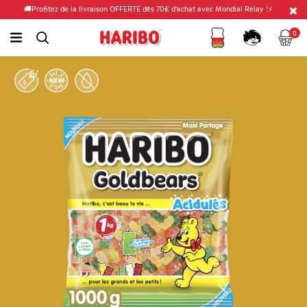
🚚Profitez de la livraison OFFERTE dès 70€ d'achat avec Mondial Relay !⚡
Fidélité
Panier
link.header.menu.label
0
simplesearch.search.label
Compte