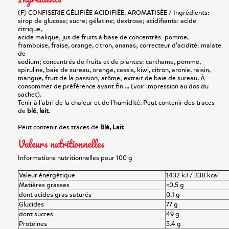
(F) CONFISERIE GÉLIFIÉE ACIDIFIÉE, AROMATISÉE / Ingrédients:
sirop de glucose; sucre; gélatine; dextrose; acidifiants: acide
citrique,
acide malique; jus de fruits à base de concentrés: pomme,
framboise, fraise, orange, citron, ananas; correcteur d'acidité: malate
de
sodium; concentrés de fruits et de plantes: carthame, pomme,
spiruline, baie de sureau, orange, cassis, kiwi, citron, aronie, raisin,
mangue, fruit de la passion; arôme; extrait de baie de sureau. À
consommer de préférence avant fin ... (voir impression au dos du
sachet).
Tenir à l'abri de la chaleur et de l'humidité. Peut contenir des traces
de
blé
,
lait
.
Peut contenir des traces de
Blé, Lait
Valeurs nutritionnelles
Informations nutritionnelles pour 100 g
Valeur énergétique
1432 kJ / 338 kcal
Matières grasses
<0,5 g
dont acides gras saturés
0,1 g
Glucides
77 g
dont sucres
49 g
Protéines
5.4 g