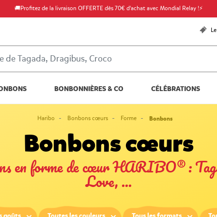
🚚Profitez de la livraison OFFERTE dès 70€ d'achat avec Mondial Relay !⚡
Le
ONBONS
BONBONNIÈRES & CO
CÉLÉBRATIONS
Haribo
Bonbons cœurs
Forme
Bonbons
Bonbons cœurs
bons en forme de cœur HARIBO® : Tag
Love, ...
s goûts
Toutes les couleurs
Tous les formats
To