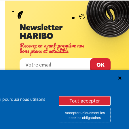
Newsletter
HARIBO
Recevez en avant-première nos
bons plans et actualités
En vous inscrivant à la newsletter, vous acceptez de
recevoir des mails d’Haribo sur son actualité. Pour plus
 pourquoi nous utilisons
d’informations sur la gestion de vos données
Tout accepter
personnelles et pour exercer vos droits, merci de
consulter notre
Politique de Protection des Données
Vous pouvez à tout moment vous désinscrire dans la
Accepter uniquement les
partie basse des Newsletters envoyées.
cookies obligatoires