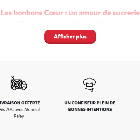
Les bonbons Cœur : un amour de sucrerie
esse et délicieux parfum se cachent derrière la jolie forme de cœur élabo
gada cœur
sont au rendez-vous de cette catégorie de bonbons en forme 
es confiseries en forme de cœur sont aussi de parfaits
bonbons pour l
Afficher plus
’occasion de la fête des amoureux. Le bonbon en forme de cœur est également
ation sur la table. Petit sachet cadeau, en guise de décoration sur un 
de vos invités !
Du cœur et du goût dans nos bonbons
es bonbons en forme de cœur font la différence qu’ils soient sous forme 
Au-delà du message d’affection que transmettent nos bonbons en f
explosion de saveurs en bouche. Cristaux de sucre, cœur moelleux et goût
s des gourmands. Découvrez vite tous nos
bonbons HARIBO en forme d
LIVRAISON OFFERTE
UN CONFISEUR PLEIN DE
BONNES INTENTIONS
ès 70€ avec Mondial
Relay