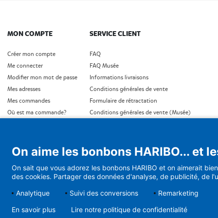
MON COMPTE
SERVICE CLIENT
Créer mon compte
FAQ
Me connecter
FAQ Musée
Modifier mon mot de passe
Informations livraisons
Mes adresses
Conditions générales de vente
Mes commandes
Formulaire de rétractation
Où est ma commande?
Conditions générales de vente (Musée)
Protection de données personnelles
Conditons générales de vente (Cadeaux d'affaires
Conditions générales de vente (Abonnement)
On aime les bonbons HARIBO... et le
Demande de rétractation
On sait que vous adorez les bonbons HARIBO et on aimerait bien 
des cookies. Partager des données d'analyse, de publicité, de l'u
Analytique
Suivi des conversions
Remarketing
En savoir plus
Lire notre politique de confidentialité