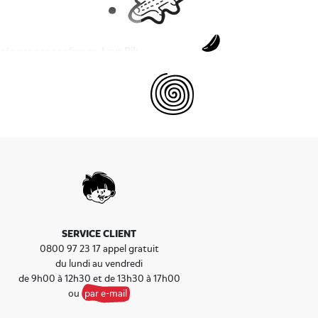
rée par nos confiseurs.
Love Pik,
de cœur.
a Saint-Valentin
. Une attention
 idéal pour remercier les invités
gâteau ou sur un candy bar, les
de bonbons gélifiés, de sucettes,
orme de cœur, ces confiseries
 de fraise trouvent un équilibre
e cœur
et faites-le plein de vos
SERVICE CLIENT
0800 97 23 17 appel gratuit
du lundi au vendredi
de 9h00 à 12h30 et de 13h30 à 17h00
ou
par e-mail