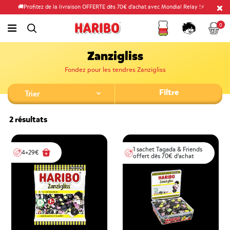
🚚Profitez de la livraison OFFERTE dès 70€ d'achat avec Mondial Relay !⚡
Fidélité
Panier
link.header.menu.label
0
simplesearch.search.label
Compte
Zanzigliss
Fondez pour les tendres Zanzigliss
Filtre
2 résultats
1 sachet Tagada & Friends
4=29€
offert dès 70€ d'achat