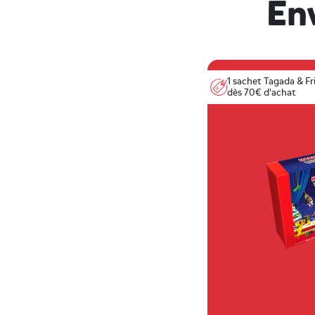
Env
1 sachet Tagada & Fr
dès 70€ d'achat