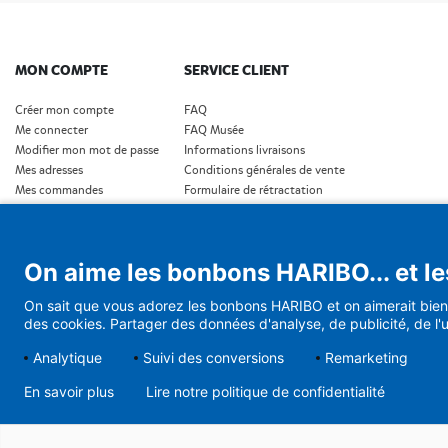
MON COMPTE
SERVICE CLIENT
Créer mon compte
FAQ
Me connecter
FAQ Musée
Modifier mon mot de passe
Informations livraisons
Mes adresses
Conditions générales de vente
Mes commandes
Formulaire de rétractation
Où est ma commande?
Conditions générales de vente (Musée)
Protection de données personnelles
Conditons générales de vente (Cadeaux d'affaires
On aime les bonbons HARIBO... et le
Conditions générales de vente (Abonnement)
Demande de rétractation
On sait que vous adorez les bonbons HARIBO et on aimerait bien 
des cookies. Partager des données d'analyse, de publicité, de l'u
Analytique
Suivi des conversions
Remarketing
En savoir plus
Lire notre politique de confidentialité