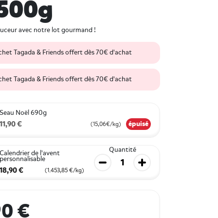
 500g
uceur avec notre lot gourmand !
achet Tagada & Friends offert dès 70€ d'achat
achet Tagada & Friends offert dès 70€ d'achat
Seau Noël 690g
11,90 €
épuisé
(15,06€/kg)
Quantité
Calendrier de l'avent
personnalisable
Diminuer la quantité
Augmenter la quantit
18,90 €
(1.453,85 €/kg)
90 €