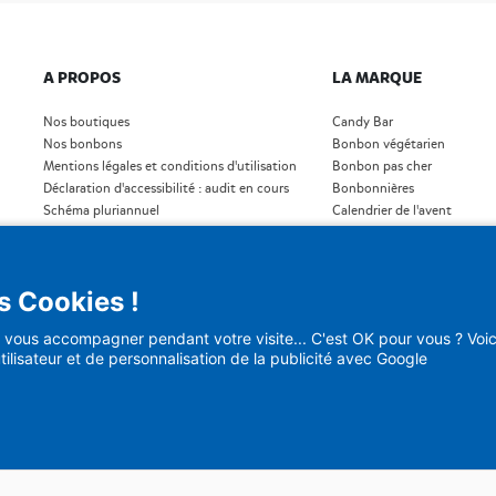
A PROPOS
LA MARQUE
Nos boutiques
Candy Bar
Nos bonbons
Bonbon végétarien
Mentions légales et conditions d'utilisation
Bonbon pas cher
Déclaration d'accessibilité : audit en cours
Bonbonnières
Schéma pluriannuel
Calendrier de l'avent
Plan du site
Bonbon Noël
Blog
Bonbon Saint- Valentin
)
Bonbon en vrac
s Cookies !
vous accompagner pendant votre visite... C'est OK pour vous ? Voici
tilisateur et de personnalisation de la publicité avec Google