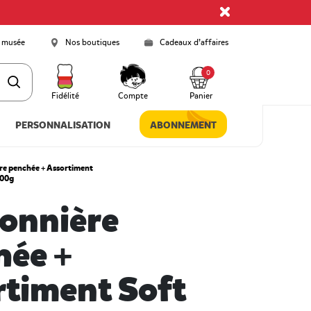
 musée
Nos boutiques
Cadeaux d’affaires
0
Fidélité
Compte
Panier
PERSONNALISATION
ABONNEMENT
e penchée + Assortiment
500g
onnière
hée +
timent Soft