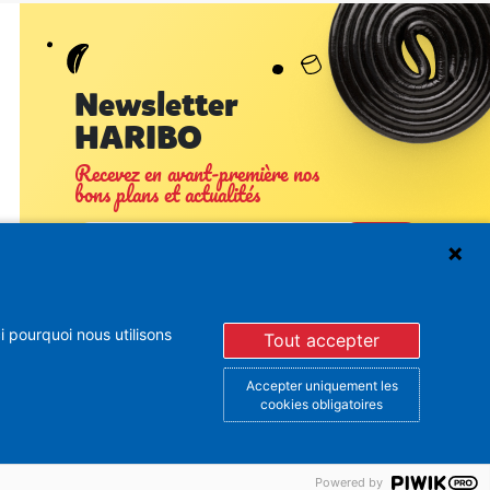
Newsletter
HARIBO
Recevez en avant-première nos
bons plans et actualités
 pourquoi nous utilisons
Tout accepter
En vous inscrivant à la newsletter, vous acceptez de
recevoir des mails d’Haribo sur son actualité. Pour plus
d’informations sur la gestion de vos données
Accepter uniquement les
personnelles et pour exercer vos droits, merci de
cookies obligatoires
consulter notre
Politique de Protection des Données
Vous pouvez à tout moment vous désinscrire dans la
partie basse des Newsletters envoyées.
Powered by