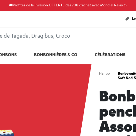
🚚Profitez de la livraison OFFERTE dès 70€ d'achat avec Mondial Relay !⚡
Le
ONBONS
BONBONNIÈRES & CO
CÉLÉBRATIONS
Bonbonnièr
Haribo
Soft Noël 
Bonb
penc
Assor