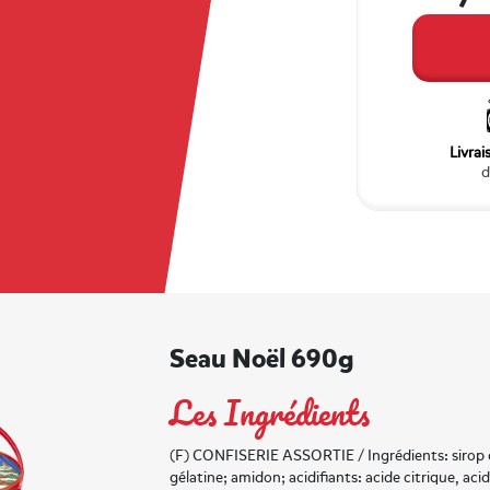
Livrai
d
Seau Noël 690g
Les Ingrédients
(F) CONFISERIE ASSORTIE / Ingrédients: sirop d
gélatine; amidon; acidifiants: acide citrique, aci