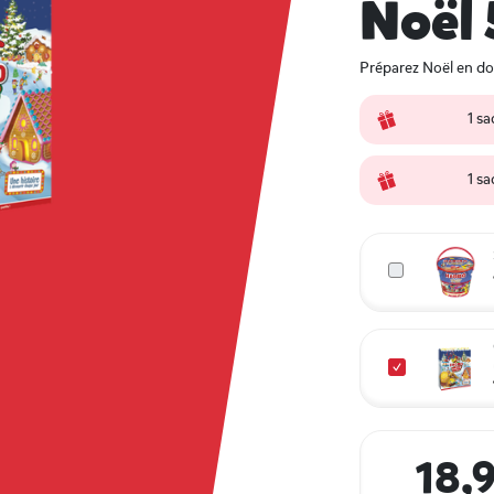
Noël
Préparez Noël en do
1 s
1 s
18,