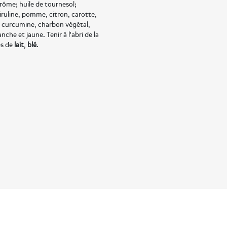
rôme; huile de tournesol;
iruline, pomme, citron, carotte,
s: curcumine, charbon végétal,
che et jaune. Tenir à l'abri de la
es de
lait
,
blé
.