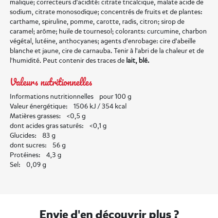
malique; correcteurs d'acidité: citrate tricalcique, malate acide de
sodium, citrate monosodique; concentrés de fruits et de plantes:
carthame, spiruline, pomme, carotte, radis, citron; sirop de
caramel; arôme; huile de tournesol; colorants: curcumine, charbon
végétal, lutéine, anthocyanes; agents d'enrobage: cire d'abeille
blanche et jaune, cire de carnauba. Tenir à l'abri de la chaleur et de
l'humidité. Peut contenir des traces de
lait, blé.
Valeurs nutritionnelles
Informations nutritionnelles pour 100 g
Valeur énergétique: 1506 kJ / 354 kcal
Matières grasses: <0,5 g
dont acides gras saturés: <0,1 g
Glucides: 83 g
dont sucres: 56 g
Protéines: 4,3 g
Sel: 0,09 g
Envie d'en découvrir plus ?