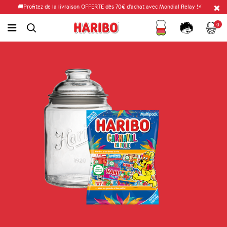
🚚Profitez de la livraison OFFERTE dès 70€ d'achat avec Mondial Relay !⚡
Fidélité
Panier
link.header.menu.label
0
simplesearch.search.label
Compte