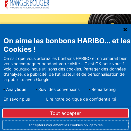
On aime les bonbons HARIBO... et les
Newsletter
Cookies !
HARIBO
On sait que vous adorez les bonbons HARIBO et on aimerait bien
vous accompagner pendant votre visite... C'est OK pour vous ?
Recevez en avant-première nos
Voici pourquoi nous utilisons des cookies. Partager des données
bons plans et actualités
d'analyse, de publicité, de l'utilisateur et de personnalisation de
la publicité avec Google
Analytique
Suivi des conversions
Remarketing
17,90 €
En savoir plus
Lire notre politique de confidentialité
En vous inscrivant à la newsletter, vous acceptez de
Ajouter au panier
recevoir des mails d’Haribo sur son actualité. Pour plus
Tout accepter
d’informations sur la gestion de vos données
personnelles et pour exercer vos droits, merci de
consulter notre
Politique de Protection des Données
Accepter uniquement les cookies obligatoires
Vous pouvez à tout moment vous désinscrire dans la