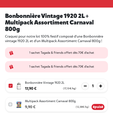
Bonbonnière Vintage 1920 2L +
Multipack Assortiment Carnaval
800g
Craquez pour notre lot 100% festif composé d'une Bonbonnière
vintage 1920 2L et d'un Multipack Assortiment Carnaval 800g !
1 sachet Tagada & Friends offert dès 70€ d'achat
1 sachet Tagada & Friends offert dès 70€ d'achat
Bonbonnière Vintage 1920 2L
Diminuer la qua
Augmen
17,90 €
(17,13 €/kg)
Multipack Assortiment Carnaval 800g
9,90 €
épuisé
(12,38€/kg)