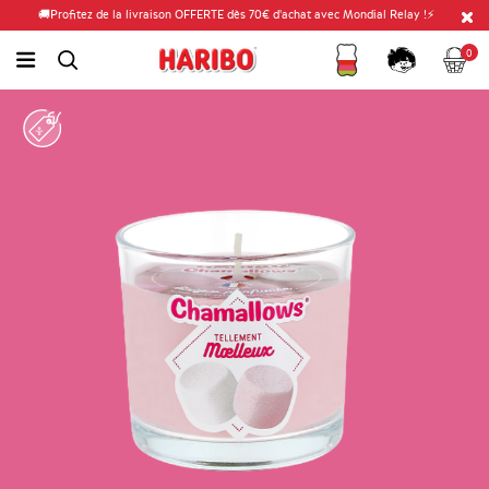
🚚Profitez de la livraison OFFERTE dès 70€ d'achat avec Mondial Relay !⚡
Fidélité
Panier
link.header.menu.label
0
simplesearch.search.label
Compte