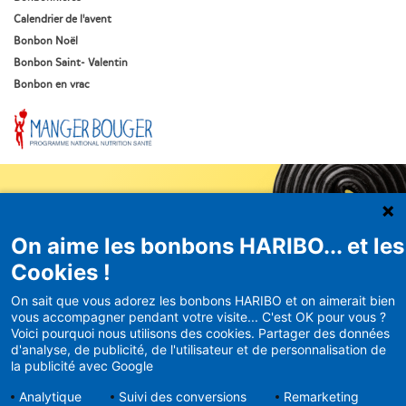
Calendrier de l'avent
Bonbon Noël
Bonbon Saint- Valentin
Bonbon en vrac
On aime les bonbons HARIBO... et les
Newsletter
Cookies !
HARIBO
On sait que vous adorez les bonbons HARIBO et on aimerait bien
vous accompagner pendant votre visite... C'est OK pour vous ?
Recevez en avant-première nos
Voici pourquoi nous utilisons des cookies. Partager des données
bons plans et actualités
d'analyse, de publicité, de l'utilisateur et de personnalisation de
la publicité avec Google
Analytique
Suivi des conversions
Remarketing