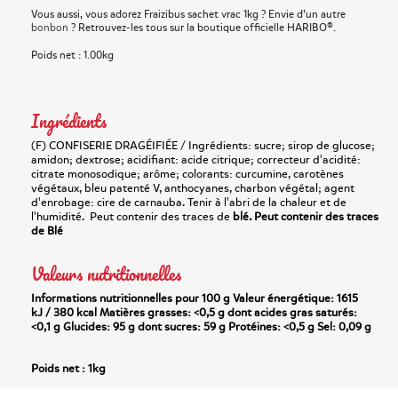
Vous aussi, vous adorez Fraizibus sachet vrac 1kg ? Envie d’un autre
bonbon
? Retrouvez-les tous sur la boutique officielle HARIBO®.
Poids net : 1.00kg
Ingrédients
(F) CONFISERIE DRAGÉIFIÉE / Ingrédients: sucre; sirop de glucose;
amidon; dextrose; acidifiant: acide citrique; correcteur d'acidité:
citrate monosodique; arôme; colorants: curcumine, carotènes
végétaux, bleu patenté V, anthocyanes, charbon végétal; agent
d'enrobage: cire de carnauba. Tenir à l'abri de la chaleur et de
l'humidité. Peut contenir des traces de
blé.
Peut contenir des traces
de
Blé
Valeurs nutritionnelles
Informations nutritionnelles pour 100 g Valeur énergétique: 1615
kJ / 380 kcal Matières grasses: <0,5 g dont acides gras saturés:
<0,1 g Glucides: 95 g dont sucres: 59 g Protéines: <0,5 g Sel: 0,09 g
Poids net :
1kg