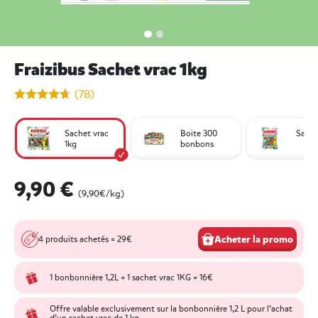
Fraizibus Sachet vrac 1kg
undefined out of 5 Customer Rating
(78)
Sachet vrac
Boite 300
Sache
1kg
bonbons
9,90 €
(9,90€/kg)
Acheter la promo
4 produits achetés = 29€
1 bonbonnière 1,2L + 1 sachet vrac 1KG = 16€
Offre valable exclusivement sur la bonbonnière 1,2 L pour l’achat