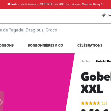
🚚Profitez de la livraison OFFERTE dès 70€ d'achat avec Mondial Relay !⚡
Le
ONBONS
BONBONNIÈRES & CO
CÉLÉBRATIONS
Gobelet Dr
Haribo
Gobe
XXL
undefined out of
(3)