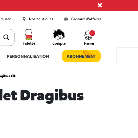
 musée
Nos boutiques
Cadeaux d’affaires
0
Fidélité
Compte
Panier
PERSONNALISATION
ABONNEMENT
agibus XXL
let Dragibus
 5 Customer Rating