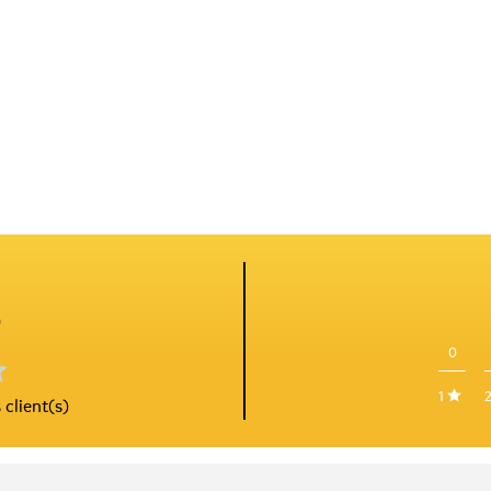
5
0
1
 client(s)