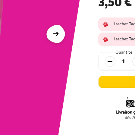
3,50 €
1 sachet Ta
Suivant
1 sachet Ta
Quantité
Diminuer la
Livraison 
dès 