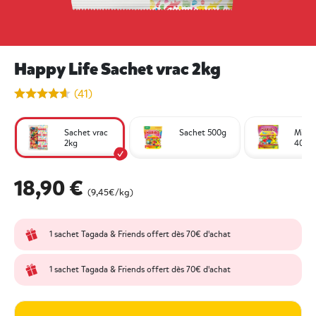
Happy Life Sachet vrac 2kg
undefined out of 5 Customer Rating
(41)
Sachet vrac
Sachet 500g
Mini-
2kg
40g
18,90 €
(9,45€/kg)
1 sachet Tagada & Friends offert dès 70€ d'achat
1 sachet Tagada & Friends offert dès 70€ d'achat