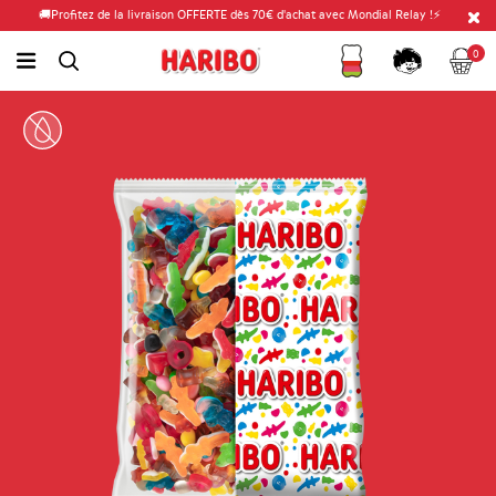
🚚Profitez de la livraison OFFERTE dès 70€ d'achat avec Mondial Relay !⚡
Fidélité
Panier
link.header.menu.label
0
simplesearch.search.label
Compte