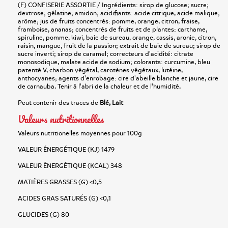
(F) CONFISERIE ASSORTIE / Ingrédients: sirop de glucose; sucre;
dextrose; gélatine; amidon; acidifiants: acide citrique, acide malique;
arôme; jus de fruits concentrés: pomme, orange, citron, fraise,
framboise, ananas; concentrés de fruits et de plantes: carthame,
spiruline, pomme, kiwi, baie de sureau, orange, cassis, aronie, citron,
raisin, mangue, fruit de la passion; extrait de baie de sureau; sirop de
sucre inverti; sirop de caramel; correcteurs d'acidité: citrate
monosodique, malate acide de sodium; colorants: curcumine, bleu
patenté V, charbon végétal, carotènes végétaux, lutéine,
anthocyanes; agents d'enrobage: cire d'abeille blanche et jaune, cire
de carnauba. Tenir à l'abri de la chaleur et de l'humidité.
Peut contenir des traces de
Blé, Lait
Valeurs nutritionnelles
Valeurs nutritionelles moyennes pour 100g
VALEUR ÉNERGÉTIQUE (KJ) 1479
VALEUR ÉNERGÉTIQUE (KCAL) 348
MATIÈRES GRASSES (G) <0,5
ACIDES GRAS SATURÉS (G) <0,1
GLUCIDES (G) 80