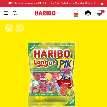
🚚Profitez de la livraison OFFERTE dès 70€ d'achat avec Mondial Relay !⚡
Fidélité
Panier
link.header.menu.label
0
simplesearch.search.label
Compte