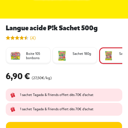
Langue acide P!k Sachet 500g
undefined out of 5 Customer Rating
(4)
Boite 105
Sachet 180g
Sache
bonbons
6,90 €
(27,50€/kg)
1 sachet Tagada & Friends offert dès 70€ d'achat
1 sachet Tagada & Friends offert dès 70€ d'achat