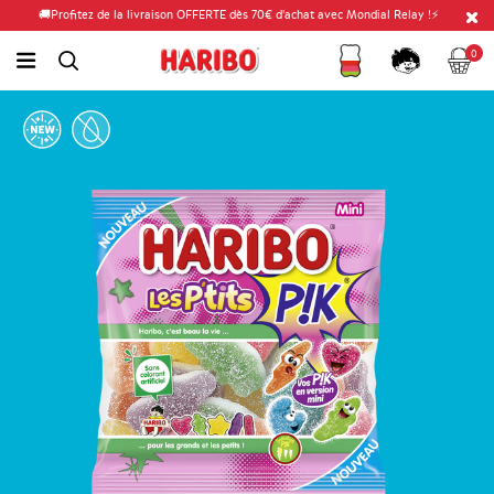
🚚Profitez de la livraison OFFERTE dès 70€ d'achat avec Mondial Relay !⚡
Fidélité
Panier
link.header.menu.label
0
simplesearch.search.label
Compte