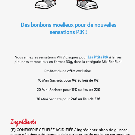
Des bonbons moelleux pour de nouvelles
sensations P!K !
Vous aimez les sensations PIK ? Craquez pour
Les P'tits P!K
à la fois
piquants et moelleux en format 30g, dans la catégorie Mix For Fun !
Profitez d'une
offre exclusive
:
10
Mini Sachets pour
9€ au lieu de 11€
20
Mini Sachets pour
17€ au lieu de 22€
30
Mini Sachets pour
24€ au lieu de 33€
Ingrédients
(F) CONFISERIE GÉLIFIÉE ACIDIFIÉE / Ingrédients: sirop de glucose;
sucre; gélatine; acidifiants: acide citrique, acide malique; correcteurs