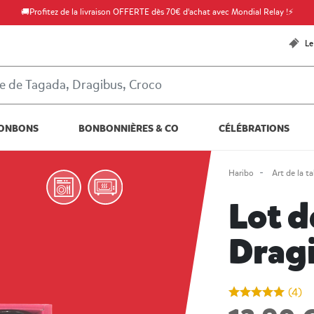
🚚Profitez de la livraison OFFERTE dès 70€ d'achat avec Mondial Relay !⚡
Le
ONBONS
BONBONNIÈRES & CO
CÉLÉBRATIONS
Haribo
Art de la ta
Lot d
Drag
undefined out of
(4)