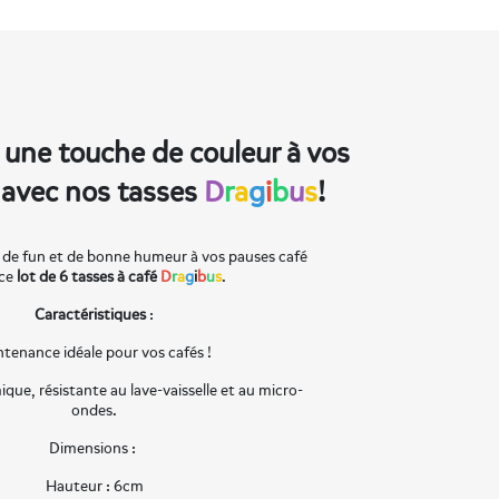
une touche de couleur à vos
 avec nos tasses
D
r
a
g
i
b
u
s
!
 de fun et de bonne humeur à vos pauses café
 ce
lot de 6 tasses à café
D
r
a
g
i
b
u
s
.
Caractéristiques
:
tenance idéale pour vos cafés !
ique, résistante au lave-vaisselle et au micro-
ondes.
Dimensions :
Hauteur : 6cm