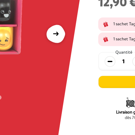
12,90 
1 sachet Ta
Suivant
1 sachet Ta
Quantité
Diminuer la
Livraison 
dès 