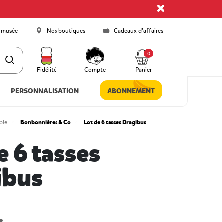
 musée
Nos boutiques
Cadeaux d’affaires
0
Fidélité
Compte
Panier
PERSONNALISATION
ABONNEMENT
Bonbonnières & Co
Lot de 6 tasses Dragibus
ble
e 6 tasses
ibus
 5 Customer Rating