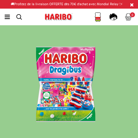
🚚Profitez de la livraison OFFERTE dès 70€ d'achat avec Mondial Relay !⚡
Fidélité
Panier
link.header.menu.label
0
simplesearch.search.label
Compte