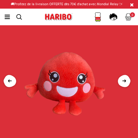
🚚Profitez de la livraison OFFERTE dès 70€ d'achat avec Mondial Relay !⚡
Fidélité
Panier
link.header.menu.label
0
simplesearch.search.label
Compte
Précédent
Suiv