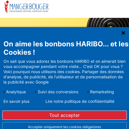
On aime les bonbons HARIBO... et les
Newsletter
Cookies !
HARIBO
On sait que vous adorez les bonbons HARIBO et on aimerait bien
vous accompagner pendant votre visite... C'est OK pour vous ?
Recevez en avant-première nos
Voici pourquoi nous utilisons des cookies. Partager des données
bons plans et actualités
d'analyse, de publicité, de l'utilisateur et de personnalisation de
la publicité avec Google
Analytique
Suivi des conversions
Remarketing
En savoir plus
Lire notre politique de confidentialité
En vous inscrivant à la newsletter, vous acceptez de
recevoir des mails d’Haribo sur son actualité. Pour plus
Tout accepter
d’informations sur la gestion de vos données
personnelles et pour exercer vos droits, merci de
consulter notre
Politique de Protection des Données
Accepter uniquement les cookies obligatoires