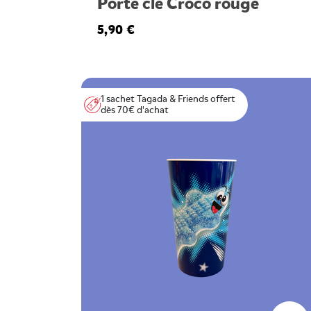
Porte clé Croco rouge
5,90 €
1 sachet Tagada & Friends offert
dès 70€ d'achat