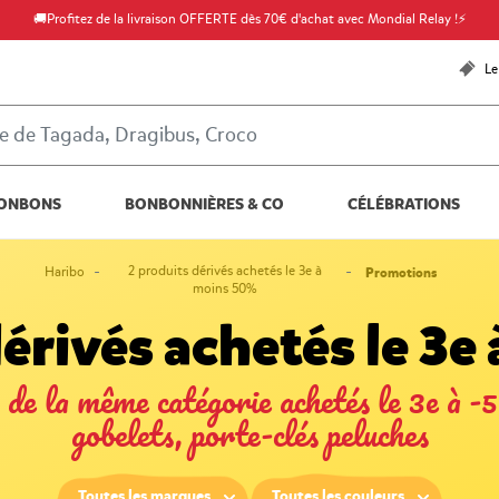
🚚Profitez de la livraison OFFERTE dès 70€ d'achat avec Mondial Relay !⚡
Le
ONBONS
BONBONNIÈRES & CO
CÉLÉBRATIONS
2 produits dérivés achetés le 3e à
Haribo
Promotions
moins 50%
érivés achetés le 3
 de la même catégorie achetés le 3e à -5
gobelets, porte-clés peluches
Toutes les marques
Toutes les couleurs