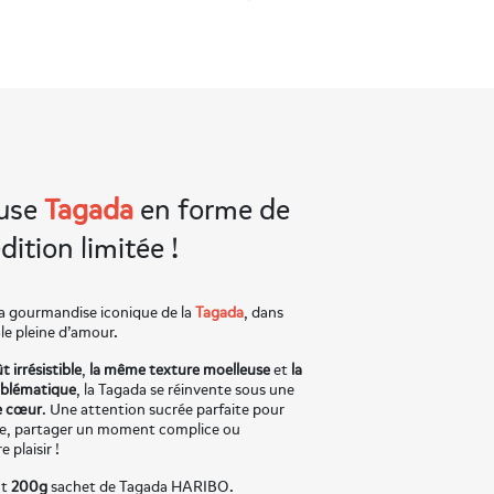
euse
Tagada
en forme de
ition limitée !
a gourmandise iconique de la
Tagada
, dans
le pleine d’amour.
 irrésistible
,
la même texture moelleuse
et
la
blématique
, la Tagada se réinvente sous une
e cœur
. Une attention sucrée parfaite pour
me, partager un moment complice ou
 plaisir !
nt
200g
sachet de Tagada HARIBO.