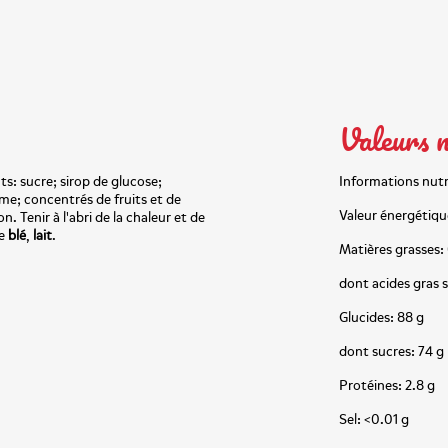
Valeurs n
: sucre; sirop de glucose;
Informations nutr
rôme; concentrés de fruits et de
Valeur énergétique
n. Tenir à l'abri de la chaleur et de
de
blé
,
lait
.
Matières grasses:
dont acides gras s
Glucides: 88 g
dont sucres: 74 g
Protéines: 2.8 g
Sel: <0.01 g