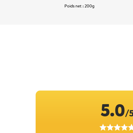
Poids net :
200g
5.0
/