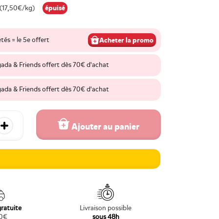
épuisé
(17,50€/kg)
tés = le 5e offert
Acheter la promo
gada & Friends offert dès 70€ d'achat
gada & Friends offert dès 70€ d'achat
Ajouter au panier
 quantité
Augmenter la quantité
gratuite
Livraison possible
70€
sous 48h