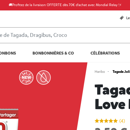
🚚Profitez de la livraison OFFERTE dès 70€ d'achat avec Mondial Relay !⚡
Le
ONBONS
BONBONNIÈRES & CO
CÉLÉBRATIONS
Tagada Jol
Haribo
Tagad
Love 
undefined out of
(4)