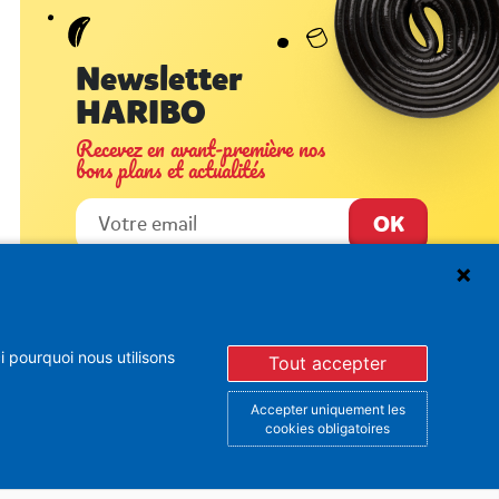
Newsletter
HARIBO
Recevez en avant-première nos
bons plans et actualités
En vous inscrivant à la newsletter, vous acceptez de
recevoir des mails d’Haribo sur son actualité. Pour plus
 pourquoi nous utilisons
d’informations sur la gestion de vos données
Tout accepter
personnelles et pour exercer vos droits, merci de
consulter notre
Politique de Protection des Données
Vous pouvez à tout moment vous désinscrire dans la
Accepter uniquement les
partie basse des Newsletters envoyées.
cookies obligatoires