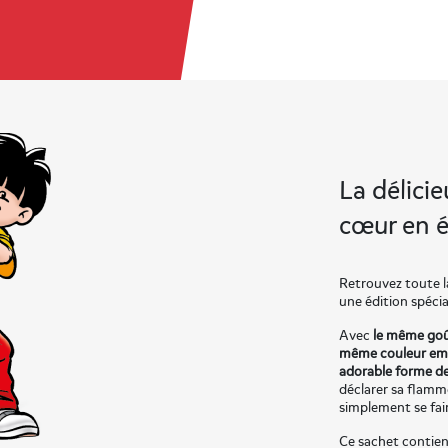
La délici
cœur en éd
Retrouvez toute l
une édition spécia
Avec
le même goût
même couleur em
adorable forme d
déclarer sa flam
simplement se faire
Ce sachet contie