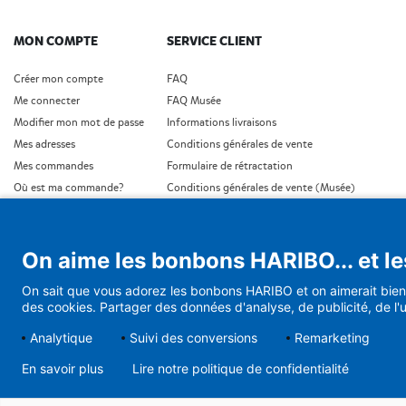
MON COMPTE
SERVICE CLIENT
Créer mon compte
FAQ
Me connecter
FAQ Musée
Modifier mon mot de passe
Informations livraisons
Mes adresses
Conditions générales de vente
Mes commandes
Formulaire de rétractation
Où est ma commande?
Conditions générales de vente (Musée)
Protection de données personnelles
Conditons générales de vente (Cadeaux d'affaires
Conditions générales de vente (Abonnement)
On aime les bonbons HARIBO... et le
Demande de rétractation
On sait que vous adorez les bonbons HARIBO et on aimerait bien 
des cookies. Partager des données d'analyse, de publicité, de l'u
Analytique
Suivi des conversions
Remarketing
En savoir plus
Lire notre politique de confidentialité