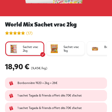
World Mix Sachet vrac 2kg
undefined out of 5 Customer Rating
(17)
Sachet vrac
Sachet vrac
Boîte
2kg
1kg
18,90 €
(9,45€/kg)
Bonbonnière 1920 + 2kg = 26€
1 sachet Tagada & Friends offert dès 70€ d'achat
1 sachet Tagada & Friends offert dès 70€ d'achat