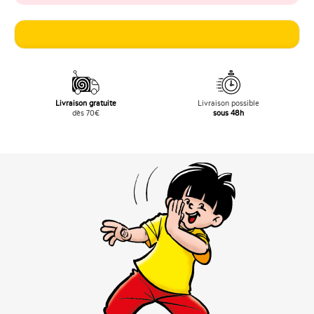
Livraison gratuite
Livraison possible
dès 70€
sous 48h