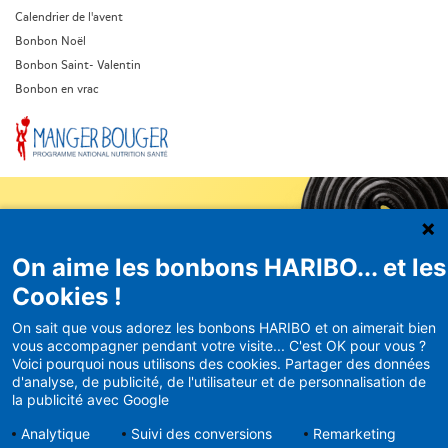
Calendrier de l'avent
Bonbon Noël
Bonbon Saint- Valentin
Bonbon en vrac
On aime les bonbons HARIBO... et les
Newsletter
Cookies !
HARIBO
On sait que vous adorez les bonbons HARIBO et on aimerait bien
vous accompagner pendant votre visite... C'est OK pour vous ?
Recevez en avant-première nos
Voici pourquoi nous utilisons des cookies. Partager des données
bons plans et actualités
d'analyse, de publicité, de l'utilisateur et de personnalisation de
la publicité avec Google
Analytique
Suivi des conversions
Remarketing