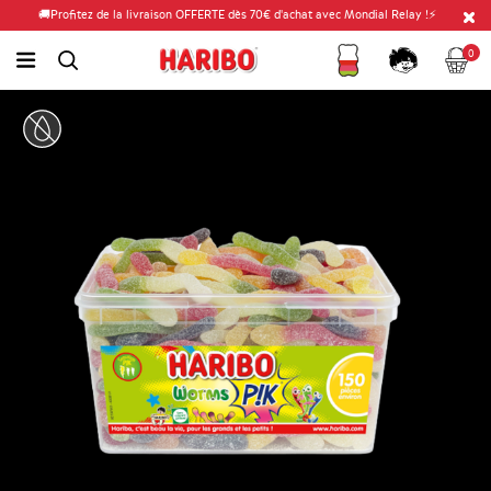
🚚Profitez de la livraison OFFERTE dès 70€ d'achat avec Mondial Relay !⚡
Fidélité
Panier
link.header.menu.label
0
simplesearch.search.label
Compte