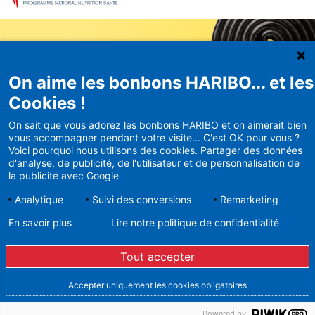
On aime les bonbons HARIBO... et les
Newsletter
Cookies !
HARIBO
On sait que vous adorez les bonbons HARIBO et on aimerait bien
vous accompagner pendant votre visite... C'est OK pour vous ?
Recevez en avant-première nos
Voici pourquoi nous utilisons des cookies. Partager des données
bons plans et actualités
d'analyse, de publicité, de l'utilisateur et de personnalisation de
la publicité avec Google
Analytique
Suivi des conversions
Remarketing
En savoir plus
Lire notre politique de confidentialité
En vous inscrivant à la newsletter, vous acceptez de
recevoir des mails d’Haribo sur son actualité. Pour plus
Tout accepter
d’informations sur la gestion de vos données
personnelles et pour exercer vos droits, merci de
consulter notre
Politique de Protection des Données
Accepter uniquement les cookies obligatoires
Vous pouvez à tout moment vous désinscrire dans la
12,90 €
partie basse des Newsletters envoyées.
Diminuer la quantité
Augmenter la quantité
Powered by