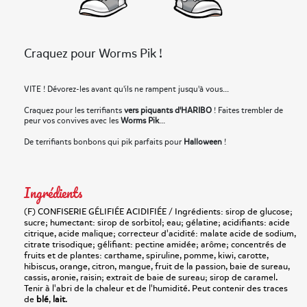
Craquez pour Worms Pik !
VITE ! Dévorez-les avant qu'ils ne rampent jusqu'à vous...
Craquez pour les terrifiants
vers piquants d'HARIBO
! Faites trembler de
peur vos convives avec les
Worms Pik
...
De terrifiants bonbons qui pik parfaits pour
Halloween
!
Ingrédients
(F) CONFISERIE GÉLIFIÉE ACIDIFIÉE / Ingrédients: sirop de glucose;
sucre; humectant: sirop de sorbitol; eau; gélatine; acidifiants: acide
citrique, acide malique; correcteur d'acidité: malate acide de sodium,
citrate trisodique; gélifiant: pectine amidée; arôme; concentrés de
fruits et de plantes: carthame, spiruline, pomme, kiwi, carotte,
hibiscus, orange, citron, mangue, fruit de la passion, baie de sureau,
cassis, aronie, raisin; extrait de baie de sureau; sirop de caramel.
Tenir à l'abri de la chaleur et de l'humidité. Peut contenir des traces
de
blé
,
lait
.