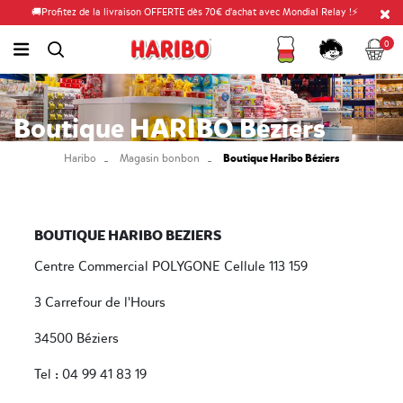
🚚Profitez de la livraison OFFERTE dès 70€ d'achat avec Mondial Relay !⚡
Fidélité
Panier
link.header.menu.label
0
simplesearch.search.label
Compte
Boutique HARIBO Béziers
Boutique Haribo Béziers
Haribo
Magasin bonbon
BOUTIQUE HARIBO BEZIERS
Centre Commercial POLYGONE Cellule 113 159
3 Carrefour de l'Hours
34500 Béziers
Tel : 04 99 41 83 19‬