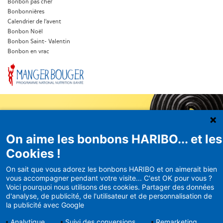
Bonbon pas cher
Bonbonnières
Calendrier de l'avent
Bonbon Noël
Bonbon Saint- Valentin
Bonbon en vrac
On aime les bonbons HARIBO... et les
Newsletter
Cookies !
HARIBO
On sait que vous adorez les bonbons HARIBO et on aimerait bien
Recevez en avant-première nos
vous accompagner pendant votre visite... C'est OK pour vous ?
Voici pourquoi nous utilisons des cookies. Partager des données
bons plans et actualités
d'analyse, de publicité, de l'utilisateur et de personnalisation de
la publicité avec Google
Analytique
Suivi des conversions
Remarketing