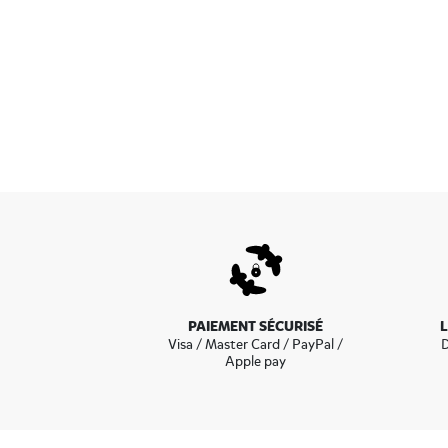
Pour trouver notre boutiq
suivant la D69, puis la nati
sur le b
PAIEMENT SÉCURISÉ
Visa / Master Card / PayPal /
D
Apple pay