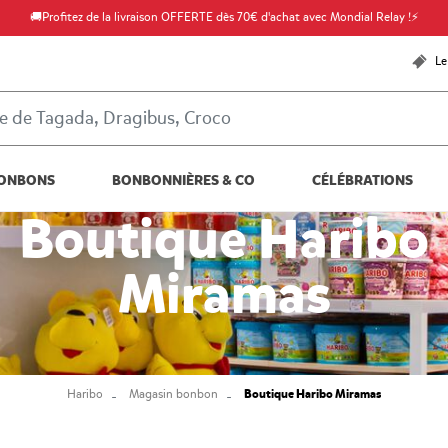
🚚Profitez de la livraison OFFERTE dès 70€ d'achat avec Mondial Relay !⚡
Le
ONBONS
BONBONNIÈRES & CO
CÉLÉBRATIONS
Boutique Haribo
Miramas
Boutique Haribo Miramas
Haribo
Magasin bonbon