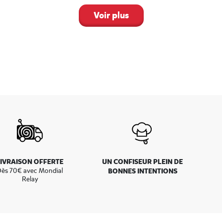
ue Haribo, il n’y a rien de plus simple : depuis Salon-de-Provence, vous p
onale N569. Vous suivrez également cette dernière si vous venez d’Istres. 
Voir plus
oulevard Théodore Aubanel, dans le centre commercial de McArthurGlen 
LIVRAISON OFFERTE
UN CONFISEUR PLEIN DE
ès 70€ avec Mondial
BONNES INTENTIONS
Relay