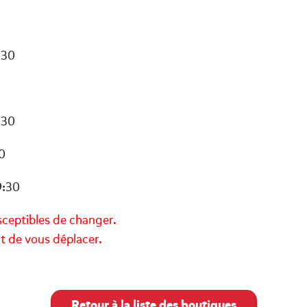
:30
:30
0
9:30
sceptibles de changer.
nt de vous déplacer.
Retour à la liste des boutiques