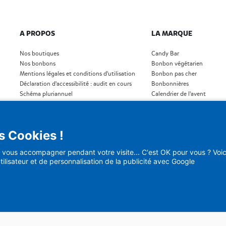
A PROPOS
LA MARQUE
Nos boutiques
Candy Bar
Nos bonbons
Bonbon végétarien
Mentions légales et conditions d'utilisation
Bonbon pas cher
Déclaration d'accessibilité : audit en cours
Bonbonnières
Schéma pluriannuel
Calendrier de l'avent
Plan du site
Bonbon Noël
Blog
Bonbon Saint- Valentin
)
Bonbon en vrac
s Cookies !
vous accompagner pendant votre visite... C'est OK pour vous ? Voici
tilisateur et de personnalisation de la publicité avec Google