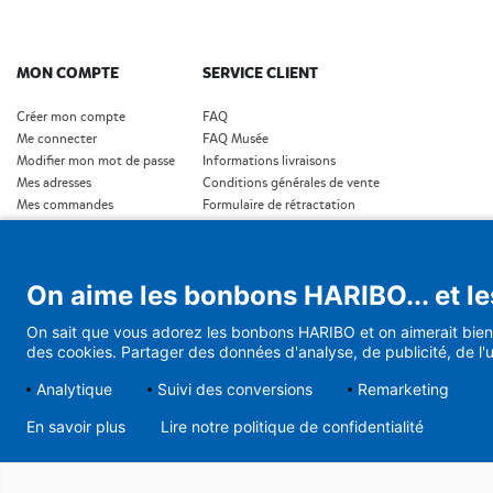
MON COMPTE
SERVICE CLIENT
Créer mon compte
FAQ
Me connecter
FAQ Musée
Modifier mon mot de passe
Informations livraisons
Mes adresses
Conditions générales de vente
Mes commandes
Formulaire de rétractation
Où est ma commande?
Conditions générales de vente (Musée)
Protection de données personnelles
Conditons générales de vente (Cadeaux d'affaires
On aime les bonbons HARIBO... et le
Conditions générales de vente (Abonnement)
Demande de rétractation
On sait que vous adorez les bonbons HARIBO et on aimerait bien 
des cookies. Partager des données d'analyse, de publicité, de l'u
Analytique
Suivi des conversions
Remarketing
En savoir plus
Lire notre politique de confidentialité