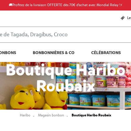
🚚Profitez de la livraison OFFERTE dès 70€ d'achat avec Mondial Relay !⚡
Le
ONBONS
BONBONNIÈRES & CO
CÉLÉBRATIONS
Boutique Haribo
Roubaix
Boutique Haribo Roubaix
Haribo
Magasin bonbon