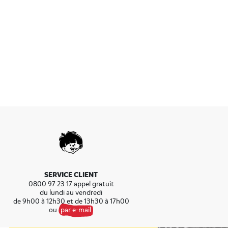
 Roubaix est une excellente
el bonbon craquer, nous vous
plus délicieux !
SERVICE CLIENT
0800 97 23 17 appel gratuit
du lundi au vendredi
de 9h00 à 12h30 et de 13h30 à 17h00
ou
par e-mail