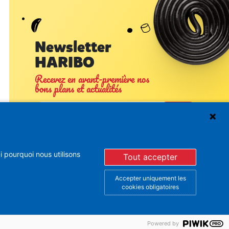
Newsletter
HARIBO
Recevez en avant-première nos
bons plans et actualités
 pourquoi nous utilisons
Tout accepter
En vous inscrivant à la newsletter, vous acceptez de
recevoir des mails d’Haribo sur son actualité. Pour plus
d’informations sur la gestion de vos données
Accepter uniquement les
personnelles et pour exercer vos droits, merci de
cookies obligatoires
consulter notre
Politique de Protection des Données
Vous pouvez à tout moment vous désinscrire dans la
partie basse des Newsletters envoyées.
Powered by