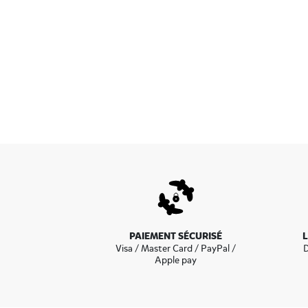
Pour obtenir votre bonbon 
idée. Et puis, le monde col
donnons rendez-
PAIEMENT SÉCURISÉ
Visa / Master Card / PayPal /
D
Apple pay