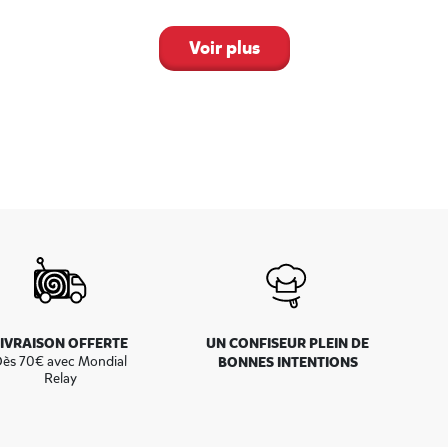
préfère à un prix intéressant, s’adresser directement à notre magasin de
ore de HARIBO ne cesse de s’étendre ! Si vous ne savez pas encore pour qu
Voir plus
vous directement en boutique pour vous faire découvrir nos bonbons les 
LIVRAISON OFFERTE
UN CONFISEUR PLEIN DE
ès 70€ avec Mondial
BONNES INTENTIONS
Relay