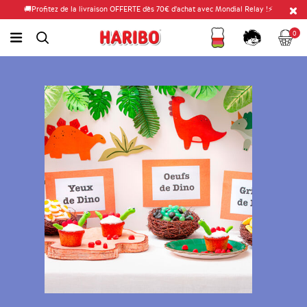
🚚Profitez de la livraison OFFERTE dès 70€ d'achat avec Mondial Relay !⚡
Fidélité
Panier
link.header.menu.label
0
simplesearch.search.label
Compte