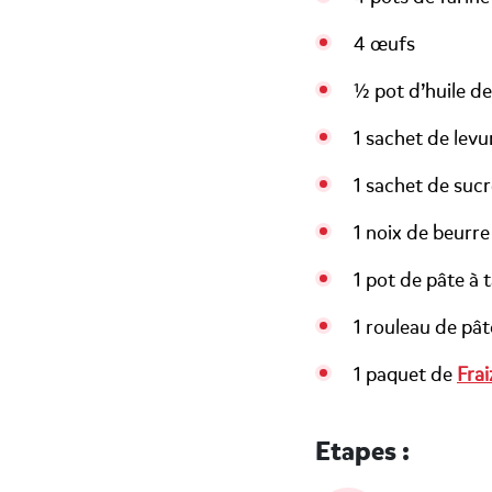
4 œufs
½ pot d’huile d
1 sachet de lev
1 sachet de sucr
1 noix de beurre
1 pot de pâte à 
1 rouleau de pât
1 paquet de
Frai
Etapes :