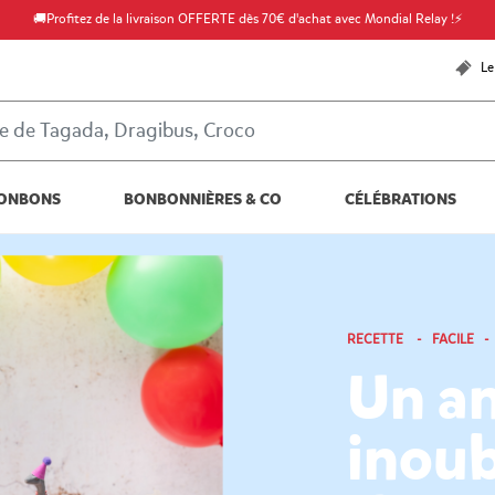
🚚Profitez de la livraison OFFERTE dès 70€ d'achat avec Mondial Relay !⚡
Le
ONBONS
BONBONNIÈRES & CO
CÉLÉBRATIONS
RECETTE - FACILE -
Un an
inoub