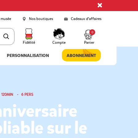
 musée
Nos boutiques
Cadeaux d’affaires
0
Fidélité
Compte
Panier
PERSONNALISATION
ABONNEMENT
 120MIN - 6 PERS
niversaire
liable sur le