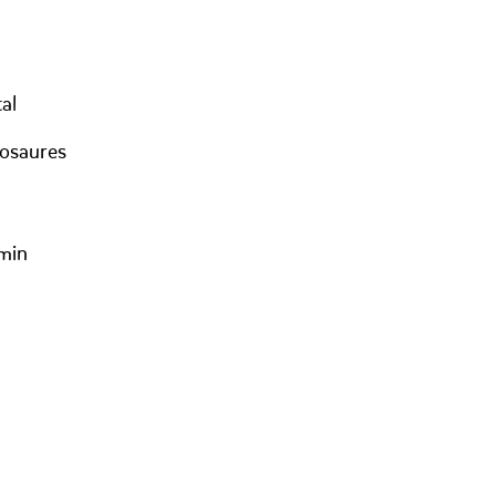
al
nosaures
min