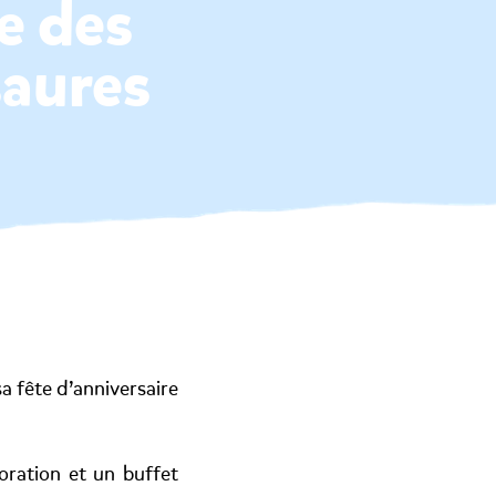
e des
saures
sa fête d’anniversaire
coration et un buffet