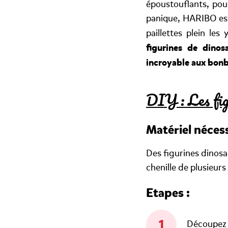
époustouflants, pou
panique, HARIBO est 
paillettes plein le
figurines de dinos
incroyable aux bo
DIY : Les fig
Matériel nécess
Des figurines dinosa
chenille de plusieurs
Etapes :
Découpez d