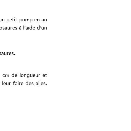
z un petit pompom au
osaures à l’aide d’un
saures.
0 cm de longueur et
eur faire des ailes.