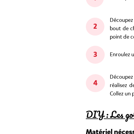
Découpez 
bout de ch
point de co
Enroulez u
Découpez 
réalisez 
Collez un
DIY : Les gob
Matériel nécess