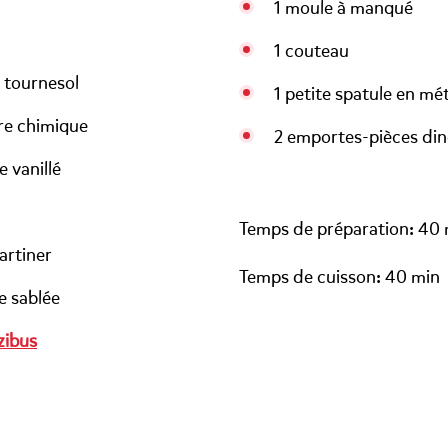
1 moule à manqué
1 couteau
e tournesol
1 petite spatule en mét
ure chimique
2 emportes-pièces di
e vanillé
Temps de préparation: 40 
tartiner
Temps de cuisson: 40 min
e sablée
zibus