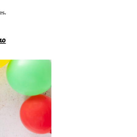
es.
no