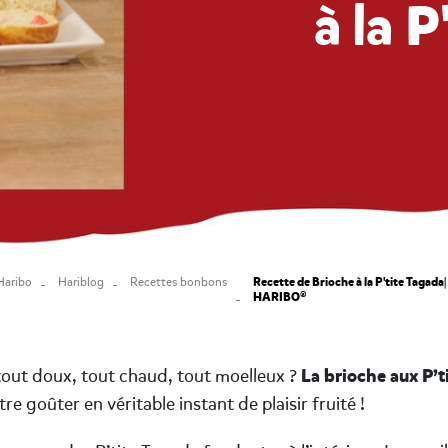
à la 
Recette de Brioche à la P'tite Tagada|
Haribo
Hariblog
Recettes bonbons
HARIBO®
La brioche aux P’t
out doux, tout chaud, tout moelleux ?
e goûter en véritable instant de plaisir fruité !