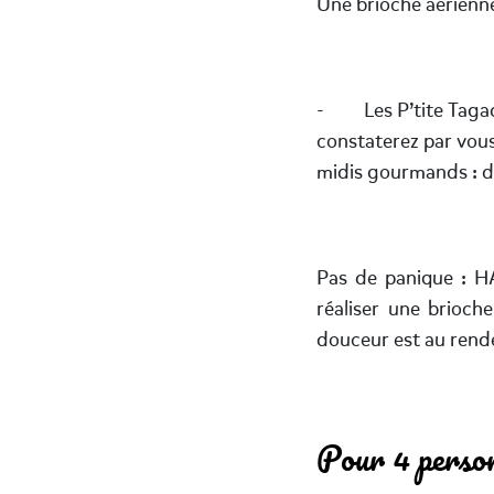
Une brioche aérienne
- Les P’tite Tagada
constaterez par vou
midis gourmands : de 
Pas de panique : H
réaliser une brioche
douceur est au rend
Pour 4 person