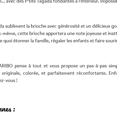
… avec des P’tite Tagada fondantes à l’intérieur. Impossibl
 subliment la brioche avec générosité et un délicieux go
s-même, cette brioche apportera une note joyeuse et inat
quoi étonner la famille, régaler les enfants et faire souri
ARIBO pense à tout et vous propose un pas-à-pas simpl
 originale, colorée, et parfaitement réconfortante. Enfil
ez-vous !
nes :