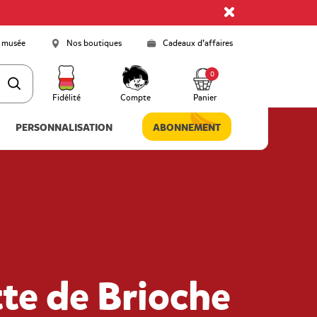
 musée
Nos boutiques
Cadeaux d’affaires
0
Fidélité
Compte
Panier
PERSONNALISATION
ABONNEMENT
te de Brioche