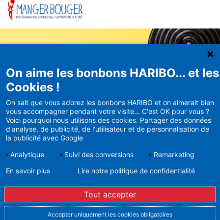
On aime les bonbons HARIBO... et les
Newsletter
Cookies !
HARIBO
On sait que vous adorez les bonbons HARIBO et on aimerait bien
Recevez en avant-première nos
vous accompagner pendant votre visite... C'est OK pour vous ?
Voici pourquoi nous utilisons des cookies. Partager des données
bons plans et actualités
d'analyse, de publicité, de l'utilisateur et de personnalisation de
la publicité avec Google
Analytique
Suivi des conversions
Remarketing
En savoir plus
Lire notre politique de confidentialité
En vous inscrivant à la newsletter, vous acceptez de
recevoir des mails d’Haribo sur son actualité. Pour plus
Tout accepter
d’informations sur la gestion de vos données
personnelles et pour exercer vos droits, merci de
consulter notre
Politique de Protection des Données
Accepter uniquement les cookies obligatoires