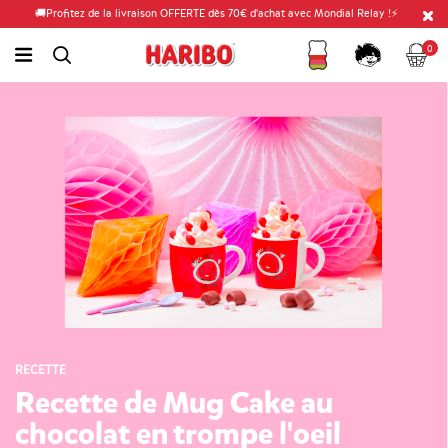
🚚Profitez de la livraison OFFERTE dès 70€ d'achat avec Mondial Relay !⚡
Fidélité
Panier
link.header.menu.label
0
simplesearch.search.label
Compte
RECETTE
Recette de Mug Cake au
chocolat en trompe l'oeil