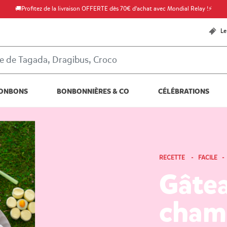
🚚Profitez de la livraison OFFERTE dès 70€ d'achat avec Mondial Relay !⚡
Le
ONBONS
BONBONNIÈRES & CO
CÉLÉBRATIONS
RECETTE - FACILE -
Gâte
chama