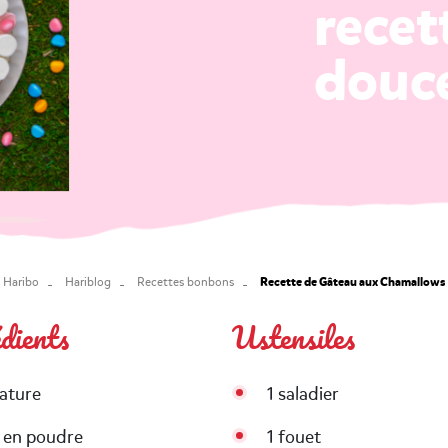
recet
douc
Recette de Gâteau aux Chamallows
Haribo
Hariblog
Recettes bonbons
édients
Ustensiles
nature
1 saladier
e en poudre
1 fouet