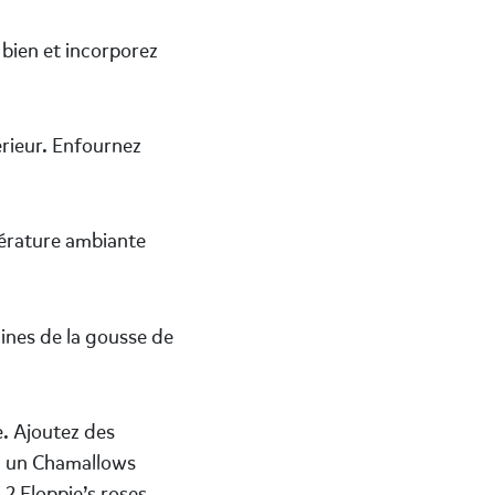
 bien et incorporez
érieur. Enfournez
pérature ambiante
aines de la gousse de
e. Ajoutez des
z un Chamallows
 2 Floppie’s roses