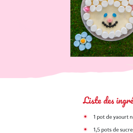
Liste des ingr
1 pot de yaourt 
1,5 pots de sucr