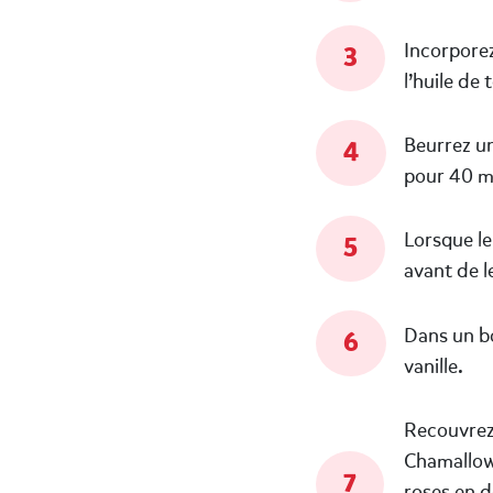
Incorporez
l’huile de 
Beurrez un
pour 40 m
Lorsque le
avant de l
Dans un bo
vanille.
Recouvrez 
Chamallow
roses en d