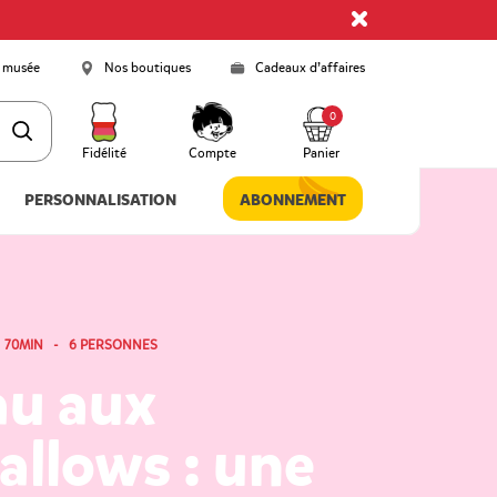
 musée
Nos boutiques
Cadeaux d’affaires
0
Fidélité
Compte
Panier
PERSONNALISATION
ABONNEMENT
 70MIN - 6 PERSONNES
au aux
llows : une