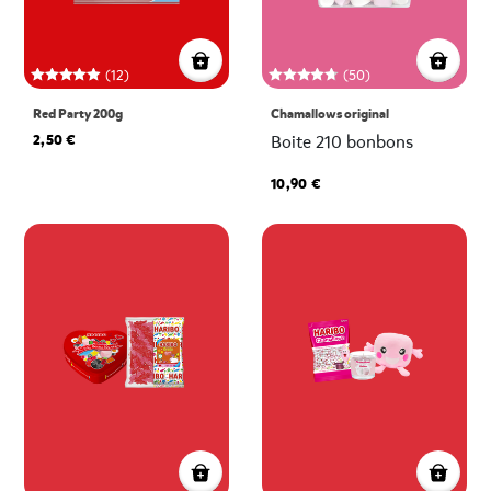
(12)
(50)
Red Party 200g
Chamallows original
2,50 €
Boite 210 bonbons
10,90 €