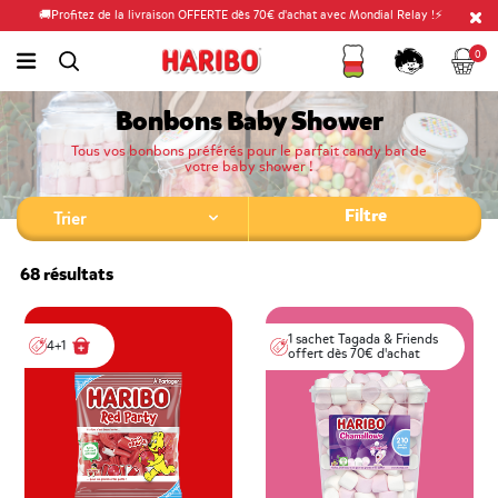
🚚Profitez de la livraison OFFERTE dès 70€ d'achat avec Mondial Relay !⚡
Fidélité
Panier
link.header.menu.label
0
simplesearch.search.label
Compte
Bonbons Baby Shower
Tous vos bonbons préférés pour le parfait candy bar de
votre baby shower !
Filtre
68 résultats
1 sachet Tagada & Friends
4+1
offert dès 70€ d'achat