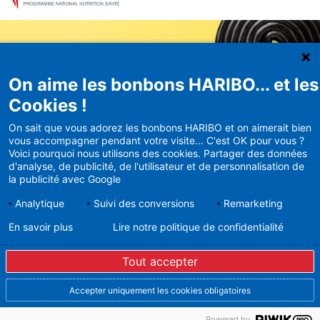
On aime les bonbons HARIBO... et les
Newsletter
Cookies !
HARIBO
On sait que vous adorez les bonbons HARIBO et on aimerait bien
vous accompagner pendant votre visite... C'est OK pour vous ?
Recevez en avant-première nos
Voici pourquoi nous utilisons des cookies. Partager des données
bons plans et actualités
d'analyse, de publicité, de l'utilisateur et de personnalisation de
la publicité avec Google
Analytique
Suivi des conversions
Remarketing
En savoir plus
Lire notre politique de confidentialité
En vous inscrivant à la newsletter, vous acceptez de
recevoir des mails d’Haribo sur son actualité. Pour plus
Tout accepter
d’informations sur la gestion de vos données
personnelles et pour exercer vos droits, merci de
consulter notre
Politique de Protection des Données
Accepter uniquement les cookies obligatoires
Vous pouvez à tout moment vous désinscrire dans la
partie basse des Newsletters envoyées.
Powered by