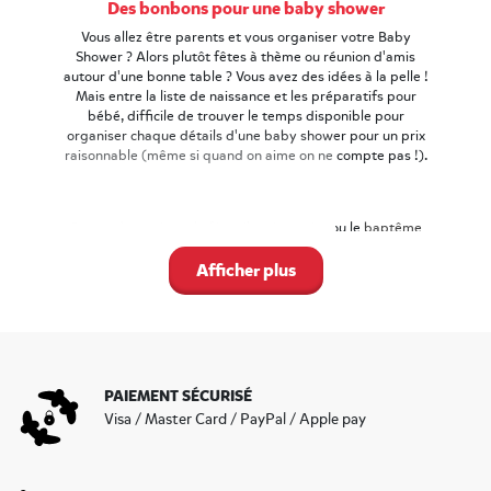
Des bonbons pour une baby shower
Vous allez être parents et vous organiser votre Baby
Shower ? Alors plutôt fêtes à thème ou réunion d'amis
autour d'une bonne table ? Vous avez des idées à la pelle !
Mais entre la liste de naissance et les préparatifs pour
bébé, difficile de trouver le temps disponible pour
organiser chaque détails d'une baby shower pour un prix
raisonnable (même si quand on aime on ne compte pas !).
Comme le
mariage
, la
fête d'anniversaire
ou le
baptême
organisés ces dernières années, la baby shower est un
moment de partage pour les futurs parents et leurs
Afficher plus
invités, mais c'est aussi une fête qui s'organise en détails.
Nous vous donnons des idées déco, cadeaux et de thème
pour réussir votre fête !
Misez sur des produits Haribo tels que les
Crocos
,
Fraise
Tagada
ou encore
Les Schtroumpfs
, disponibles dans des
sachets individuels
, ils permettront à vos invités de
PAIEMENT SÉCURISÉ
profiter de bonbons de toutes sortes. Peu importe le
Visa / Master Card / PayPal / Apple pay
thème et la déco de votre Baby Shower, les
bonbonnières
Haribo accueilleront joliment tous ces petits sachets de
bonbon.