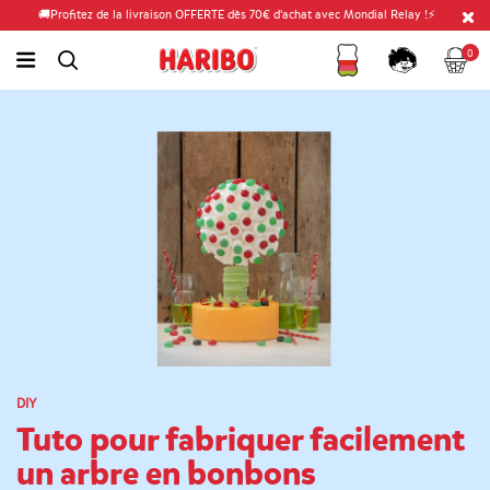
🚚Profitez de la livraison OFFERTE dès 70€ d'achat avec Mondial Relay !⚡
Fidélité
Panier
link.header.menu.label
0
simplesearch.search.label
Compte
DIY
Tuto pour fabriquer facilement
un arbre en bonbons