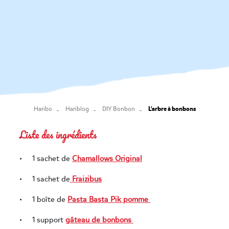
L'arbre à bonbons
Haribo
Hariblog
DIY Bonbon
Liste des ingrédients
• 1 sachet de
Chamallows Original
• 1 sachet de
Fraizibus
• 1 boîte de
Pasta Basta Pik pomme
• 1 support
gâteau de bonbons